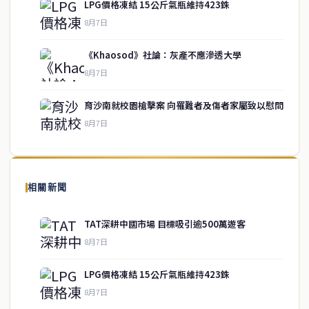
LPG價格凍結 15公斤氣瓶維持423銖
8月7日
《Khaosod》社論：灰產不應滲透大學
service@thaichinesenews.com
↑ 回到頂端
8月7日
育沙南就校園槍擊案 向罹難者及傷者家屬致以慰問
8月7日
關於我們
泰國中文新聞（TCN）是一家總部設於曼谷的中文新聞媒體，致力於
報導泰國當地政治、經濟、華人社群與社會時事，為在泰華人讀者提
相關新聞
供即時、客觀、多元的中文新聞內容。
TAT深耕中國市場 目標吸引逾500萬遊客
8月7日
快速連結
LPG價格凍結 15公斤氣瓶維持423銖
即時
工商
8月7日
政治
美食