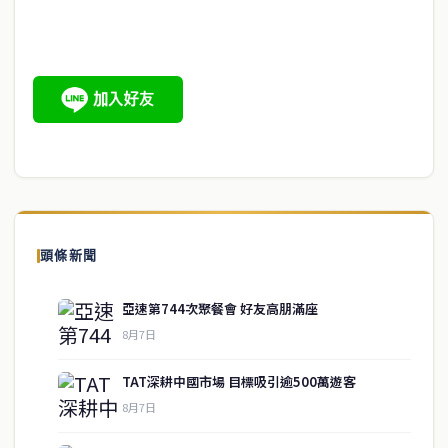
頭條新聞
亞速第744次聚餐會 好友高朋滿座
8月7日
TAT深耕中國市場 目標吸引逾500萬遊客
8月7日