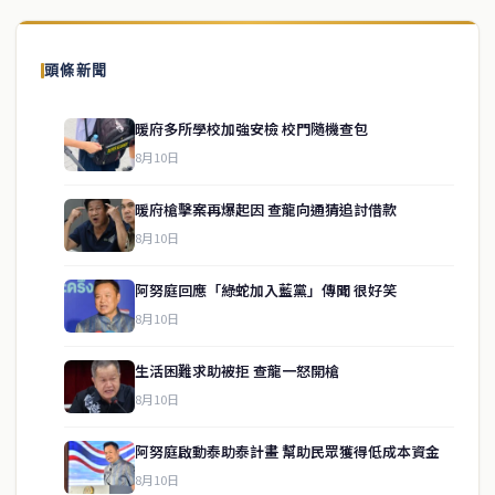
頭條新聞
暖府多所學校加強安檢 校門隨機查包
8月10日
暖府槍擊案再爆起因 查龍向通猜追討借款
8月10日
阿努庭回應「綠蛇加入藍黨」傳聞 很好笑
8月10日
生活困難求助被拒 查龍一怒開槍
service@thaichinesenews.com
↑ 回到頂端
8月10日
阿努庭啟動泰助泰計畫 幫助民眾獲得低成本資金
8月10日
關於我們