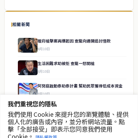
泰國中文新聞（TCN）是一家總部設於曼谷的中文新聞媒體，致力於
報導泰國當地政治、經濟、華人社群與社會時事，為在泰華人讀者提
相關新聞
供即時、客觀、多元的中文新聞內容。
暖府槍擊案再爆起因 查龍向通猜追討借款
8月10日
快速連結
生活困難求助被拒 查龍一怒開槍
即時
工商
8月10日
政治
美食
財經
房地產
阿努庭啟動泰助泰計畫 幫助民眾獲得低成本資金
綜合
8月10日
我們重視您的隱私
阿努庭緊急指示收緊槍枝管控 討論軍警人事調動
我們使用 Cookie 來提升您的瀏覽體驗、提供
聯絡資訊
8月10日
個人化的廣告或內容，並分析網站流量。點
擊「全部接受」即表示您同意我們使用
歡迎來信洽詢合作事宜
突發 暖府前警員在公室內發動攻擊
Cookie。
或提供新聞線索
隱私權政策