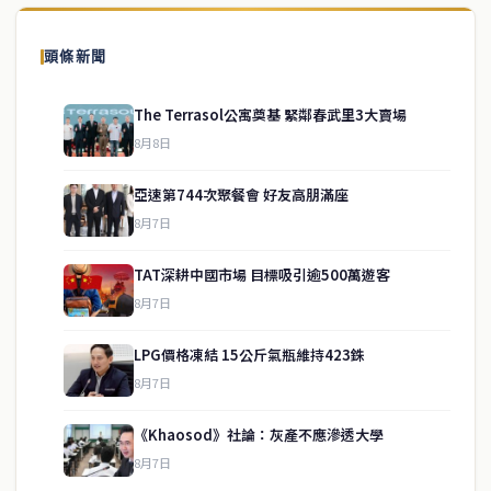
頭條新聞
The Terrasol公寓奠基 緊鄰春武里3大賣場
8月8日
亞速第744次聚餐會 好友高朋滿座
8月7日
TAT深耕中國市場 目標吸引逾500萬遊客
8月7日
LPG價格凍結 15公斤氣瓶維持423銖
service@thaichinesenews.com
↑ 回到頂端
8月7日
《Khaosod》社論：灰產不應滲透大學
8月7日
關於我們