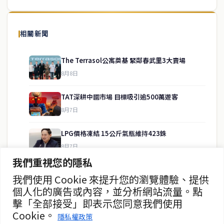
泰國中文新聞（TCN）是一家總部設於曼谷的中文新聞媒體，致力於
報導泰國當地政治、經濟、華人社群與社會時事，為在泰華人讀者提
相關新聞
供即時、客觀、多元的中文新聞內容。
The Terrasol公寓奠基 緊鄰春武里3大賣場
8月8日
快速連結
TAT深耕中國市場 目標吸引逾500萬遊客
即時
工商
8月7日
政治
美食
財經
房地產
LPG價格凍結 15公斤氣瓶維持423銖
綜合
8月7日
我們重視您的隱私
泰緬商務論壇2026 目標120億美元
我們使用 Cookie 來提升您的瀏覽體驗、提供
聯絡資訊
8月7日
個人化的廣告或內容，並分析網站流量。點
擊「全部接受」即表示您同意我們使用
歡迎來信洽詢合作事宜
政府儲蓄債券超額認購8.2倍
Cookie。
或提供新聞線索
隱私權政策
8月7日