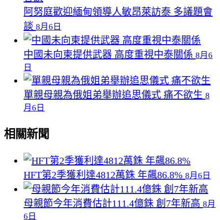
阿努庭歡迎緬甸領導人敏昂萊訪泰 多議題會
談
8月6日
中國未向柬提供武器 高度重視中泰關係
8月6
日
單親母親為俄姐弟舉辦追思儀式 痛不欲生
8
月6日
相關新聞
HFT第2季獲利達4812萬銖 年飆86.8%
8月6日
母親節今年消費估計111.4億銖 創7年新高
8月
6日