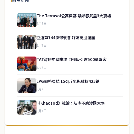
The Terrasol公寓奠基 緊鄰春武里3大賣場
8月8日
亞速第744次聚餐會 好友高朋滿座
8月7日
TAT深耕中國市場 目標吸引逾500萬遊客
8月7日
LPG價格凍結 15公斤氣瓶維持423銖
service@thaichinesenews.com
↑ 回到頂端
8月7日
《Khaosod》社論：灰產不應滲透大學
8月7日
關於我們
泰國中文新聞（TCN）是一家總部設於曼谷的中文新聞媒體，致力於
報導泰國當地政治、經濟、華人社群與社會時事，為在泰華人讀者提