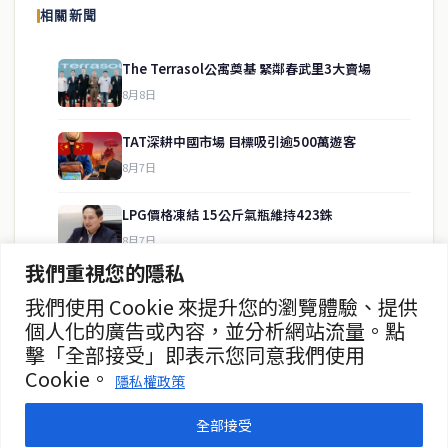
相關新聞
供即時、客觀、多元的中文新聞內容。
The Terrasol公寓奠基 緊鄰春武里3大賣場
8月8日
快速連結
TAT深耕中國市場 目標吸引逾500萬遊客
即時
工商
8月7日
政治
美食
財經
房地產
LPG價格凍結 15公斤氣瓶維持423銖
綜合
8月7日
我們重視您的隱私
暖府名校槍擊案 學生槍手自戕 動機待查
我們使用 Cookie 來提升您的瀏覽體驗、提供
聯絡資訊
8月7日
個人化的廣告或內容，並分析網站流量。點
擊「全部接受」即表示您同意我們使用
歡迎來信洽詢合作事宜
暖武里名校發生槍擊案 2死15傷
Cookie。
或提供新聞線索
隱私權政策
8月7日
service@thaichinesenews.com
全部接受