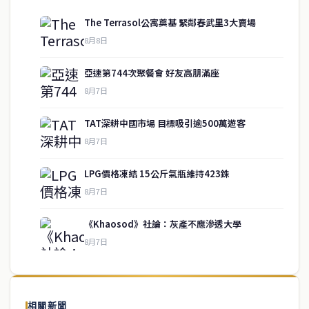
The Terrasol公寓奠基 緊鄰春武里3大賣場
8月8日
亞速第744次聚餐會 好友高朋滿座
8月7日
TAT深耕中國市場 目標吸引逾500萬遊客
8月7日
LPG價格凍結 15公斤氣瓶維持423銖
service@thaichinesenews.com
↑ 回到頂端
8月7日
《Khaosod》社論：灰產不應滲透大學
8月7日
關於我們
泰國中文新聞（TCN）是一家總部設於曼谷的中文新聞媒體，致力於
報導泰國當地政治、經濟、華人社群與社會時事，為在泰華人讀者提
相關新聞
供即時、客觀、多元的中文新聞內容。