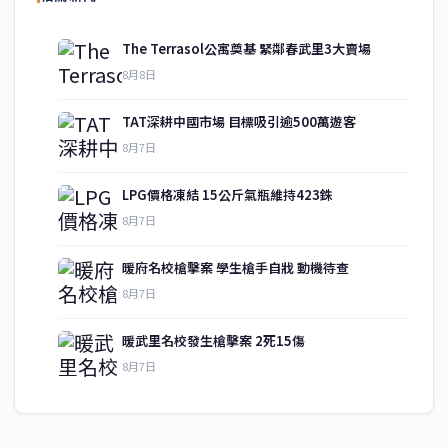
The Terrasol公寓奠基 緊鄰春武里3大賣場
8月8日
快速連結
TAT深耕中國市場 目標吸引逾500萬遊客
即時
工商
8月7日
政治
美食
財經
房地產
LPG價格凍結 15公斤氣瓶維持423銖
綜合
8月7日
暖府名校槍擊案 學生槍手自戕 動機待查
聯絡資訊
8月7日
歡迎來信洽詢合作事宜
暖武里名校發生槍擊案 2死15傷
或提供新聞線索
8月7日
service@thaichinesenews.com