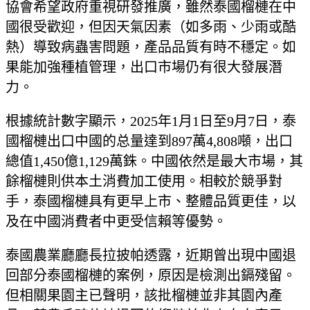
協會希望政府重視研發推廣，雖然泰國榴槤在中
國很受歡迎，但因天氣因素（如多雨、少雨或酷
熱）導致病蟲害問題，產品品質有時不穩定。如
果能加強種植管理，出口市場仍有很大發展潛
力。
根據統計數字顯示，2025年1月1日至9月7日，泰
國榴槤出口中國的总量達到897萬4,808噸，出口
總值1,450億1,129萬銖。中國依然是最大市場，其
餘榴槤則供本土消費加工使用。相較於競爭對
手，泰國榴槤具有更早上市、整體品質更佳，以
及在中國消費者中更受信賴等優勢。
泰國農業廳廳長拉披帕透露，近期曾出現中國退
回部分泰國榴槤的案例，原因是檢測出鎘殘留。
但相關果園主已聲明，該批榴槤並非其園內產