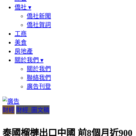
僑社
▾
僑社新聞
僑社賀詞
工商
美食
房地產
關於我們
▾
關於我們
聯絡我們
廣告刊登
財經
財經_圖文稿
泰國榴槤出口中國 前8個月近900