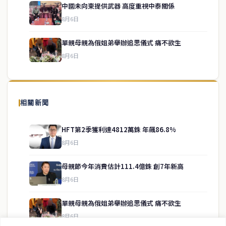
中國未向柬提供武器 高度重視中泰關係
service@thaichinesenews.com
↑ 回到頂端
8月6日
單親母親為俄姐弟舉辦追思儀式 痛不欲生
8月6日
關於我們
泰國中文新聞（TCN）是一家總部設於曼谷的中文新聞媒體，致力於
報導泰國當地政治、經濟、華人社群與社會時事，為在泰華人讀者提
相關新聞
供即時、客觀、多元的中文新聞內容。
HFT第2季獲利達4812萬銖 年飆86.8%
8月6日
快速連結
母親節今年消費估計111.4億銖 創7年新高
即時
工商
8月6日
政治
美食
財經
房地產
單親母親為俄姐弟舉辦追思儀式 痛不欲生
綜合
8月6日