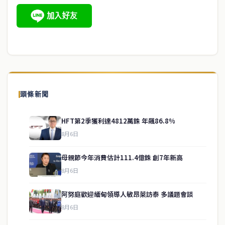
頭條新聞
HFT第2季獲利達4812萬銖 年飆86.8%
8月6日
母親節今年消費估計111.4億銖 創7年新高
8月6日
阿努庭歡迎緬甸領導人敏昂萊訪泰 多議題會談
8月6日