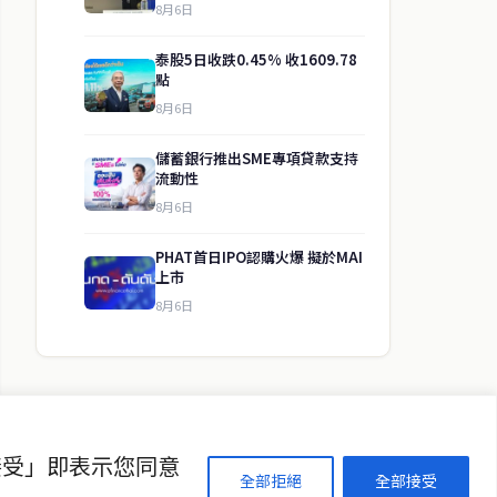
8月6日
泰股5日收跌0.45% 收1609.78
點
8月6日
儲蓄銀行推出SME專項貸款支持
流動性
8月6日
↑ 回到頂端
PHAT首日IPO認購火爆 擬於MAI
上市
8月6日
聯絡資訊
歡迎來信洽詢合作事宜
或提供新聞線索
service@thaichinesenews.com
接受」即表示您同意
全部拒絕
全部接受