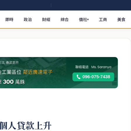
即時
政治
財經
綜合
僑社
工商
美食
▾
個人貸款上升