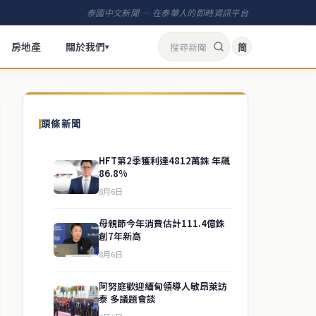
泰國中文新聞 — 在泰華人的即時資訊平台
房地產
關於我們
简
▾
頭條新聞
HFT第2季獲利達4812萬銖 年飆
86.8%
8月6日
母親節今年消費估計111.4億銖
創7年新高
8月6日
阿努庭歡迎緬甸領導人敏昂萊訪
泰 多議題會談