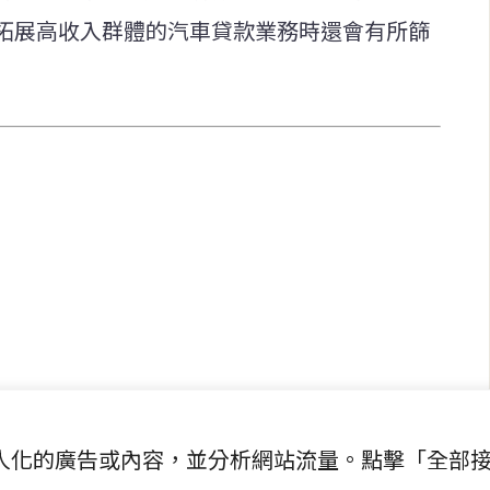
拓展高收入群體的汽車貸款業務時還會有所篩
快速連結
致力於報導
即時
工商
提供即
政治
美食
財經
房地產
綜合
提供個人化的廣告或內容，並分析網站流量。點擊「全部