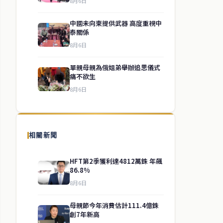
8月6日
中國未向柬提供武器 高度重視中
泰關係
8月6日
單親母親為俄姐弟舉辦追思儀式
痛不欲生
8月6日
相關新聞
HFT第2季獲利達4812萬銖 年飆
86.8%
8月6日
母親節今年消費估計111.4億銖
創7年新高