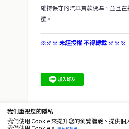
維持保守的汽車貸款標準，並且在
選。
※※※ 未經授權 不得轉載 ※※※
service@thaichinesenews.com
關於我們
泰國中文新聞（TCN）是一家總部設於曼谷的中文新聞媒體，
泰國當地政治、經濟、華人社群與社會時事，為在泰華人讀者
時、客觀、多元的中文新聞內容。
我們重視您的隱私
我們使用 Cookie 來提升您的瀏覽體驗、
我們使用 Cookie。
隱私權政策