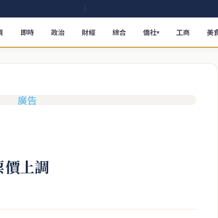
頁
即時
政治
財經
綜合
僑社
工商
美
▾
票價上調