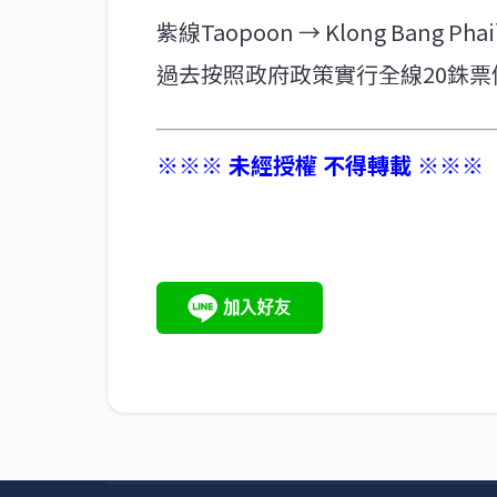
紫線Taopoon → Klong Ba
過去按照政府政策實行全線20銖
※※※ 未經授權 不得轉載 ※※※
service@thaichinesenews.com
關於我們
泰國中文新聞（TCN）是一家總部設於曼谷的中文新聞媒體，
泰國當地政治、經濟、華人社群與社會時事，為在泰華人讀者
時、客觀、多元的中文新聞內容。