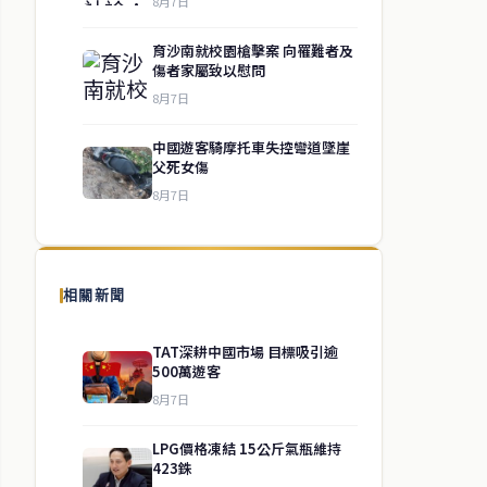
8月7日
育沙南就校園槍擊案 向罹難者及
傷者家屬致以慰問
8月7日
中國遊客騎摩托車失控彎道墜崖
父死女傷
8月7日
相關新聞
TAT深耕中國市場 目標吸引逾
500萬遊客
8月7日
LPG價格凍結 15公斤氣瓶維持
423銖