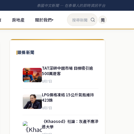
泰國中文新聞 — 在泰華人的即時資訊平台
食
房地產
關於我們
简
▾
頭條新聞
TAT深耕中國市場 目標吸引逾
500萬遊客
8月7日
LPG價格凍結 15公斤氣瓶維持
423銖
8月7日
《Khaosod》社論：灰產不應滲
透大學