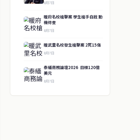
8月7日
暖府名校槍擊案 學生槍手自戕 動
機待查
8月7日
暖武里名校發生槍擊案 2死15傷
8月7日
泰緬商務論壇2026 目標120億
美元
8月7日