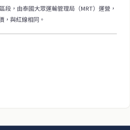
ng Phai區段，由泰國大眾運輸管理局（MRT）運營，
票價，與紅線相同。
快速連結
致力於報導
即時
工商
提供即
政治
美食
財經
房地產
綜合