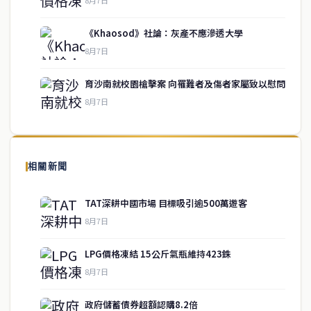
《Khaosod》社論：灰產不應滲透大學
service@thaichinesenews.com
↑ 回到頂端
8月7日
育沙南就校園槍擊案 向罹難者及傷者家屬致以慰問
8月7日
關於我們
泰國中文新聞（TCN）是一家總部設於曼谷的中文新聞媒體，致力於
報導泰國當地政治、經濟、華人社群與社會時事，為在泰華人讀者提
相關新聞
供即時、客觀、多元的中文新聞內容。
TAT深耕中國市場 目標吸引逾500萬遊客
8月7日
快速連結
LPG價格凍結 15公斤氣瓶維持423銖
即時
工商
8月7日
政治
美食
財經
房地產
政府儲蓄債券超額認購8.2倍