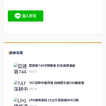
頭條新聞
亞速第744次聚餐會 好友高朋滿座
8月7日
TAT深耕中國市場 目標吸引逾500萬遊客
8月7日
LPG價格凍結 15公斤氣瓶維持423銖
8月7日