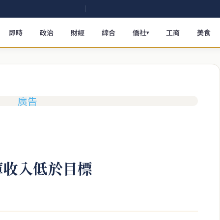
即時
政治
財經
綜合
僑社
工商
美食
▾
國庫收入低於目標