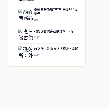
泰緬商務論壇2026 目標120億
美元
8月7日
政府儲蓄債券超額認購8.2倍
8月7日
證交所：外資有望持續流入泰股
8月7日