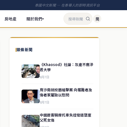
泰國中文新聞 — 在泰華人的即時資訊平台
房地產
關於我們
简
▾
頭條新聞
《Khaosod》社論：灰產不應滲
透大學
8月7日
育沙南就校園槍擊案 向罹難者及
傷者家屬致以慰問
8月7日
中國遊客騎摩托車失控彎道墜崖
父死女傷