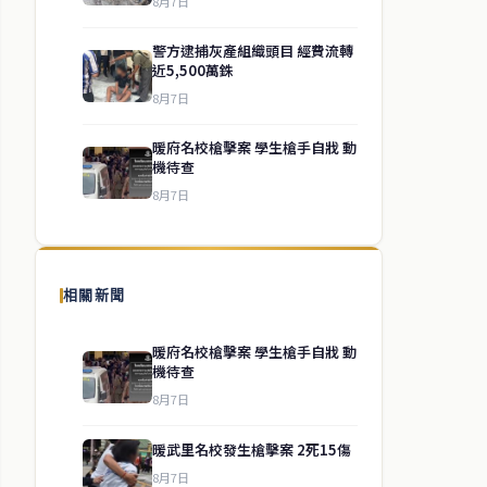
8月7日
警方逮捕灰產組織頭目 經費流轉
近5,500萬銖
8月7日
暖府名校槍擊案 學生槍手自戕 動
機待查
8月7日
相關新聞
暖府名校槍擊案 學生槍手自戕 動
機待查
8月7日
暖武里名校發生槍擊案 2死15傷
8月7日