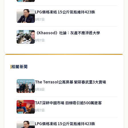
LPG價格凍結 15公斤氣瓶維持423銖
service@thaichinesenews.com
↑ 回到頂端
8月7日
《Khaosod》社論：灰產不應滲透大學
8月7日
關於我們
泰國中文新聞（TCN）是一家總部設於曼谷的中文新聞媒體，致力於
報導泰國當地政治、經濟、華人社群與社會時事，為在泰華人讀者提
相關新聞
供即時、客觀、多元的中文新聞內容。
The Terrasol公寓奠基 緊鄰春武里3大賣場
8月8日
快速連結
TAT深耕中國市場 目標吸引逾500萬遊客
即時
工商
8月7日
政治
美食
財經
房地產
LPG價格凍結 15公斤氣瓶維持423銖