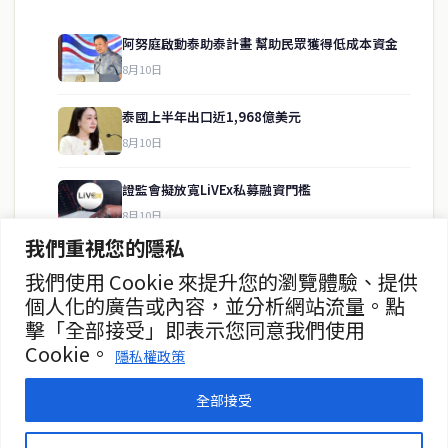
阿努庭啟動泰助泰計畫 幫助民眾獲得低成本資金
8月10日
快速連結
泰國上半年出口近1,968億美元
即時
工商
8月10日
政治
美食
財經
房地產
證監會擬放寬LiVEx私募融資門檻
綜合
8月10日
我們重視您的隱私
美諾國際上半年淨利39.57億銖
我們使用 Cookie 來提升您的瀏覽體驗、提供
聯絡資訊
8月10日
個人化的廣告或內容，並分析網站流量。點
擊「全部接受」即表示您同意我們使用
歡迎來信洽詢合作事宜
ADB淨利暴增867% 決議免費配發ADB-W1
Cookie。
或提供新聞線索
隱私權政策
8月9日
service@thaichinesenews.com
全部接受