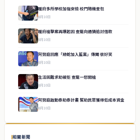
暖府多所學校加強安檢 校門隨機查包
8月10日
暖府槍擊案再爆起因 查龍向通猜追討借款
8月10日
阿努庭回應「綠蛇加入藍黨」傳聞 很好笑
8月10日
生活困難求助被拒 查龍一怒開槍
service@thaichinesenews.com
↑ 回到頂端
8月10日
阿努庭啟動泰助泰計畫 幫助民眾獲得低成本資金
8月10日
關於我們
泰國中文新聞（TCN）是一家總部設於曼谷的中文新聞媒體，致力於
報導泰國當地政治、經濟、華人社群與社會時事，為在泰華人讀者提
相關新聞
供即時、客觀、多元的中文新聞內容。