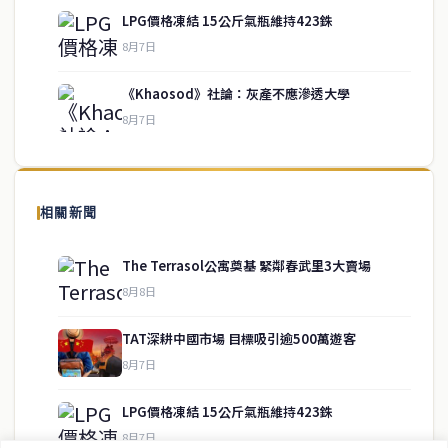
LPG價格凍結 15公斤氣瓶維持423銖
service@thaichinesenews.com
↑ 回到頂端
8月7日
《Khaosod》社論：灰產不應滲透大學
8月7日
關於我們
泰國中文新聞（TCN）是一家總部設於曼谷的中文新聞媒體，致力於
報導泰國當地政治、經濟、華人社群與社會時事，為在泰華人讀者提
相關新聞
供即時、客觀、多元的中文新聞內容。
The Terrasol公寓奠基 緊鄰春武里3大賣場
8月8日
快速連結
TAT深耕中國市場 目標吸引逾500萬遊客
即時
工商
8月7日
政治
美食
財經
房地產
LPG價格凍結 15公斤氣瓶維持423銖
綜合
8月7日