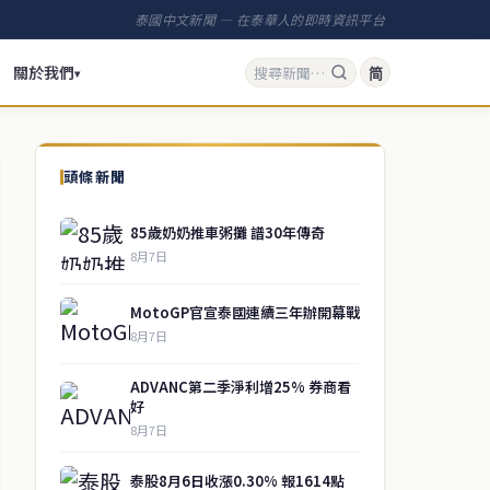
泰國中文新聞 — 在泰華人的即時資訊平台
關於我們
简
▾
頭條新聞
85歲奶奶推車粥攤 譜30年傳奇
8月7日
MotoGP官宣泰國連續三年辦開幕戰
8月7日
ADVANC第二季淨利增25% 券商看
好
8月7日
泰股8月6日收漲0.30% 報1614點