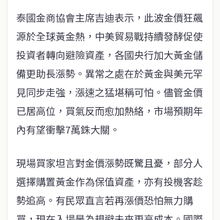
泰國金商協會主席吉迪表示，此波金價狂飆
源於全球黃金熱，中美貿易戰持續發酵促使
投資者轉向避險資產，各國央行加大黃金儲
備更助長漲勢。異常之處在於黃金與美元罕
見同步走強，漲速之猛堪稱可怕。儘管金價
已居高位，買氣反而愈加熱絡，市場預期年
內有望衝擊7萬銖大關。
現場買家坦言對金價漲勢既驚且憂，部分人
選擇購置黃金作為保值資產，亦有投機客趁
勢追高。有民眾直言若再漲價恐怕無力購
買，現在入場是為規避未來更高成本。國際