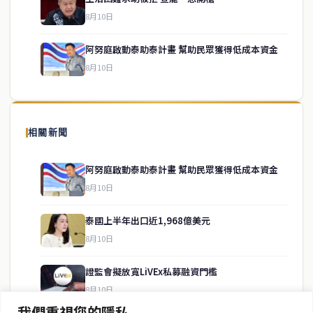
service@thaichinesenews.com
↑ 回到頂端
8月10日
阿努庭啟動泰助泰計畫 幫助民眾獲得低成本資金
8月10日
關於我們
泰國中文新聞（TCN）是一家總部設於曼谷的中文新聞媒體，致力於
報導泰國當地政治、經濟、華人社群與社會時事，為在泰華人讀者提
相關新聞
供即時、客觀、多元的中文新聞內容。
阿努庭啟動泰助泰計畫 幫助民眾獲得低成本資金
8月10日
快速連結
泰國上半年出口近1,968億美元
即時
工商
8月10日
政治
美食
財經
房地產
證監會擬放寬LiVEx私募融資門檻
綜合
8月10日
我們重視您的隱私