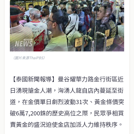
（圖片來源ThaiPBS）
【泰國新聞報導】曼谷耀華力路金行街區近
日湧現搶金人潮，洶湧人龍自店內蔓延至街
道，在金價單日劇烈波動31次、黃金條價突
破6萬7,200銖的歷史高位之際，民眾爭相買
賣黃金的盛況迫使金店加派人力維持秩序。