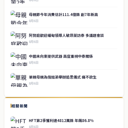
母親節今年消費估計111.4億銖 創7年新高
8月6日
阿努庭歡迎緬甸領導人敏昂萊訪泰 多議題會談
8月6日
中國未向柬提供武器 高度重視中泰關係
8月6日
單親母親為俄姐弟舉辦追思儀式 痛不欲生
8月6日
↑ 回到頂端
service@thaichinesenews.com
相關新聞
關於我們
HFT第2季獲利達4812萬銖 年飆86.8%
泰國中文新聞（TCN）是一家總部設於曼谷的中文新聞媒體，致力於
8月6日