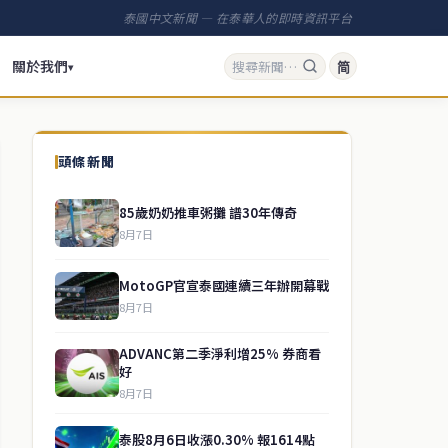
泰國中文新聞 — 在泰華人的即時資訊平台
關於我們
简
▾
頭條新聞
85歲奶奶推車粥攤 譜30年傳奇
8月7日
MotoGP官宣泰國連續三年辦開幕戰
8月7日
ADVANC第二季淨利增25% 券商看
好
8月7日
泰股8月6日收漲0.30% 報1614點