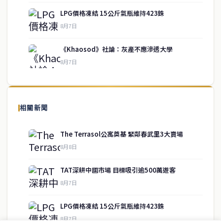
LPG價格凍結 15公斤氣瓶維持423銖
service@thaichinesenews.com
↑ 回到頂端
8月7日
《Khaosod》社論：灰產不應滲透大學
8月7日
關於我們
泰國中文新聞（TCN）是一家總部設於曼谷的中文新聞媒體，致力於
報導泰國當地政治、經濟、華人社群與社會時事，為在泰華人讀者提
相關新聞
供即時、客觀、多元的中文新聞內容。
The Terrasol公寓奠基 緊鄰春武里3大賣場
8月8日
快速連結
TAT深耕中國市場 目標吸引逾500萬遊客
即時
工商
8月7日
政治
美食
財經
房地產
LPG價格凍結 15公斤氣瓶維持423銖
綜合
8月7日