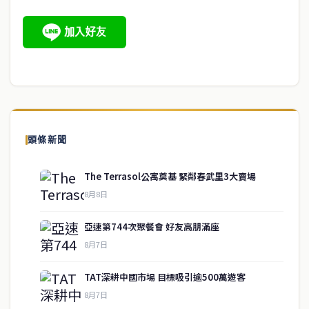
頭條新聞
The Terrasol公寓奠基 緊鄰春武里3大賣場
8月8日
亞速第744次聚餐會 好友高朋滿座
8月7日
TAT深耕中國市場 目標吸引逾500萬遊客
8月7日