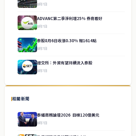
8月7日
ADVANC第二季淨利增25% 券商看好
8月7日
泰股8月6日收漲0.30% 報1614點
service@thaichinesenews.com
↑ 回到頂端
8月7日
證交所：外資有望持續流入泰股
8月7日
關於我們
泰國中文新聞（TCN）是一家總部設於曼谷的中文新聞媒體，致力於
報導泰國當地政治、經濟、華人社群與社會時事，為在泰華人讀者提
相關新聞
供即時、客觀、多元的中文新聞內容。
泰緬商務論壇2026 目標120億美元
8月7日
快速連結