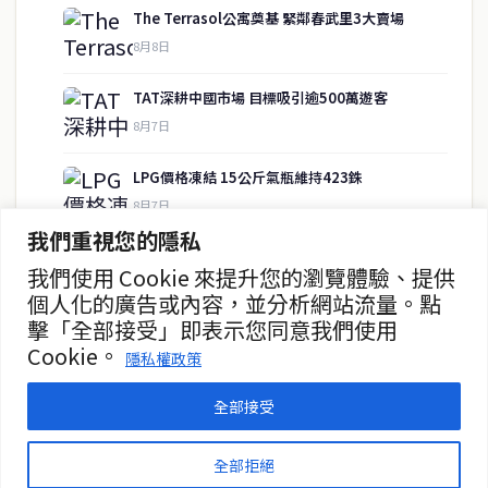
The Terrasol公寓奠基 緊鄰春武里3大賣場
8月8日
快速連結
TAT深耕中國市場 目標吸引逾500萬遊客
即時
工商
8月7日
政治
美食
財經
房地產
LPG價格凍結 15公斤氣瓶維持423銖
綜合
8月7日
我們重視您的隱私
暖府名校槍擊案 學生槍手自戕 動機待查
我們使用 Cookie 來提升您的瀏覽體驗、提供
聯絡資訊
8月7日
個人化的廣告或內容，並分析網站流量。點
擊「全部接受」即表示您同意我們使用
歡迎來信洽詢合作事宜
暖武里名校發生槍擊案 2死15傷
Cookie。
或提供新聞線索
隱私權政策
8月7日
service@thaichinesenews.com
全部接受
© 2026 泰國中文新聞 TCN — All Rights Reserved
全部拒絕
THAI CHINESE NEWS