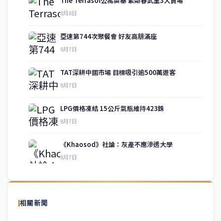
The Terrasol公寓奠基 緊鄰春武里3大賣場
8月8日
亞速第744次聚餐會 好友高朋滿座
8月7日
TAT深耕中國市場 目標吸引逾500萬遊客
8月7日
LPG價格凍結 15公斤氣瓶維持423銖
service@thaichinesenews.com
↑ 回到頂端
8月7日
《Khaosod》社論：灰產不應滲透大學
8月7日
關於我們
泰國中文新聞（TCN）是一家總部設於曼谷的中文新聞媒體，致力於
報導泰國當地政治、經濟、華人社群與社會時事，為在泰華人讀者提
相關新聞
供即時、客觀、多元的中文新聞內容。