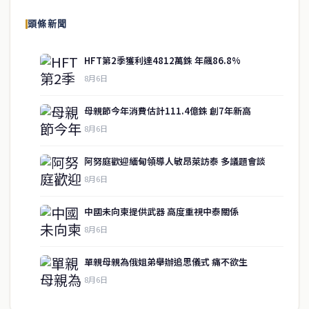
頭條新聞
HFT第2季獲利達4812萬銖 年飆86.8%
8月6日
母親節今年消費估計111.4億銖 創7年新高
8月6日
阿努庭歡迎緬甸領導人敏昂萊訪泰 多議題會談
8月6日
中國未向柬提供武器 高度重視中泰關係
service@thaichinesenews.com
↑ 回到頂端
8月6日
單親母親為俄姐弟舉辦追思儀式 痛不欲生
8月6日
關於我們