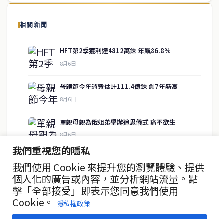
泰國中文新聞（TCN）是一家總部設於曼谷的中文新聞媒體，致力於
報導泰國當地政治、經濟、華人社群與社會時事，為在泰華人讀者提
相關新聞
供即時、客觀、多元的中文新聞內容。
HFT第2季獲利達4812萬銖 年飆86.8%
8月6日
快速連結
母親節今年消費估計111.4億銖 創7年新高
即時
工商
8月6日
政治
美食
財經
房地產
單親母親為俄姐弟舉辦追思儀式 痛不欲生
綜合
8月6日
我們重視您的隱私
泰股5日收跌0.45% 收1609.78點
我們使用 Cookie 來提升您的瀏覽體驗、提供
聯絡資訊
8月6日
個人化的廣告或內容，並分析網站流量。點
擊「全部接受」即表示您同意我們使用
歡迎來信洽詢合作事宜
儲蓄銀行推出SME專項貸款支持流動性
Cookie。
或提供新聞線索
隱私權政策
8月6日