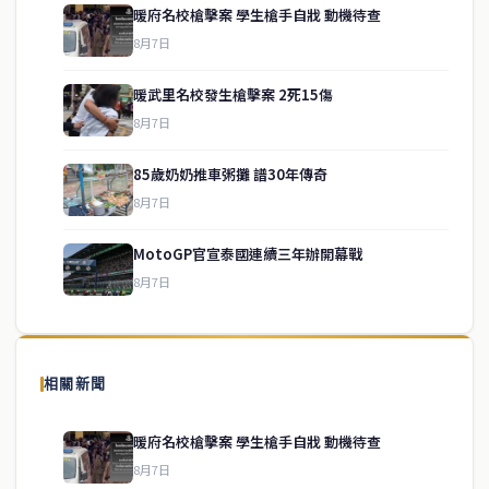
暖府名校槍擊案 學生槍手自戕 動機待查
8月7日
暖武里名校發生槍擊案 2死15傷
8月7日
85歲奶奶推車粥攤 譜30年傳奇
service@thaichinesenews.com
↑ 回到頂端
8月7日
MotoGP官宣泰國連續三年辦開幕戰
8月7日
關於我們
泰國中文新聞（TCN）是一家總部設於曼谷的中文新聞媒體，致力於
報導泰國當地政治、經濟、華人社群與社會時事，為在泰華人讀者提
相關新聞
供即時、客觀、多元的中文新聞內容。
暖府名校槍擊案 學生槍手自戕 動機待查
8月7日