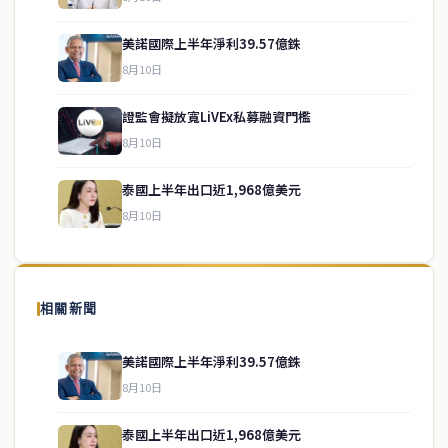
美諾國際上半年淨利39.57億銖
8月10日
證監會擬放寬LiVEx私募融資門檻
service@thaichinesenews.com
↑ 回到頂端
8月10日
泰國上半年出口近1,968億美元
8月10日
關於我們
泰國中文新聞（TCN）是一家總部設於曼谷的中文新聞媒體，致力於
報導泰國當地政治、經濟、華人社群與社會時事，為在泰華人讀者提
相關新聞
供即時、客觀、多元的中文新聞內容。
美諾國際上半年淨利39.57億銖
8月10日
快速連結
泰國上半年出口近1,968億美元