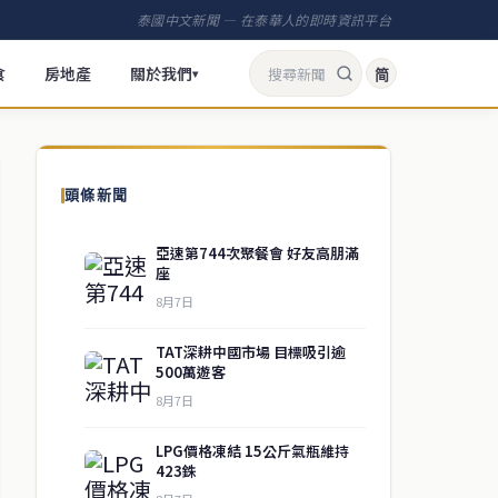
泰國中文新聞 — 在泰華人的即時資訊平台
食
房地產
關於我們
简
▾
頭條新聞
亞速第744次聚餐會 好友高朋滿
座
8月7日
TAT深耕中國市場 目標吸引逾
500萬遊客
8月7日
LPG價格凍結 15公斤氣瓶維持
423銖