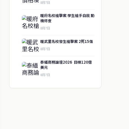
8月7日
暖府名校槍擊案 學生槍手自戕 動
機待查
8月7日
暖武里名校發生槍擊案 2死15傷
8月7日
泰緬商務論壇2026 目標120億
美元
8月7日