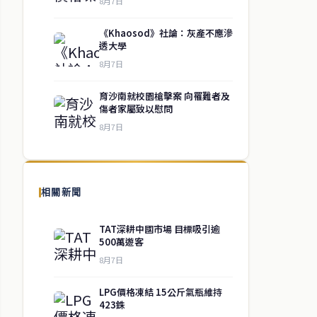
8月7日
《Khaosod》社論：灰產不應滲
透大學
8月7日
育沙南就校園槍擊案 向罹難者及
傷者家屬致以慰問
8月7日
相關新聞
TAT深耕中國市場 目標吸引逾
500萬遊客
8月7日
LPG價格凍結 15公斤氣瓶維持
423銖