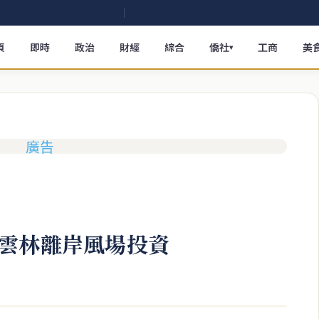
頁
即時
政治
財經
綜合
僑社
工商
美
▾
雲林離岸風場投資