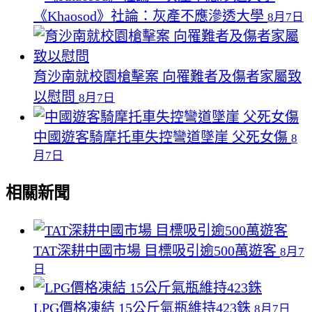
《Khaosod》社論：灰產不應滲透大學
8月7日
育沙南就校園槍擊案 向罹難者及傷者家屬致
以慰問
8月7日
中國遊客騎摩托車失控彎道墜崖 父死女傷
8
月7日
相關新聞
TAT深耕中國市場 目標吸引逾500萬遊客
8月7
日
LPG價格凍結 15公斤氣瓶維持423銖
8月7日