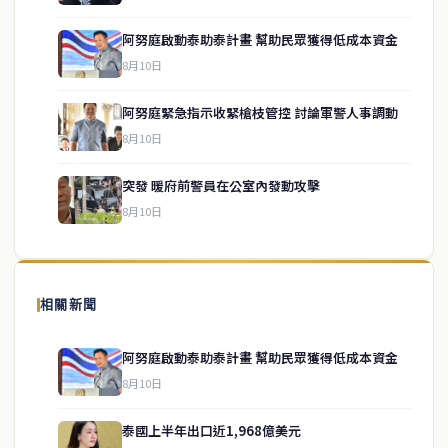
阿努庭啟動泰助泰計畫 幫助民眾獲得低成本資金
8月10日
阿努庭緊急指示收緊槍枝管控 討論軍警人事調動
service@thaichinesenews.com
↑ 回到頂端
8月10日
突發 暖府前警員在公室內發動攻擊
8月10日
關於我們
泰國中文新聞（TCN）是一家總部設於曼谷的中文新聞媒體，致力於
報導泰國當地政治、經濟、華人社群與社會時事，為在泰華人讀者提
相關新聞
供即時、客觀、多元的中文新聞內容。
阿努庭啟動泰助泰計畫 幫助民眾獲得低成本資金
8月10日
快速連結
泰國上半年出口近1,968億美元