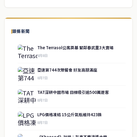
頭條新聞
The Terrasol公寓奠基 緊鄰春武里3大賣場
8月8日
亞速第744次聚餐會 好友高朋滿座
8月7日
TAT深耕中國市場 目標吸引逾500萬遊客
8月7日
LPG價格凍結 15公斤氣瓶維持423銖
service@thaichinesenews.com
↑ 回到頂端
8月7日
《Khaosod》社論：灰產不應滲透大學