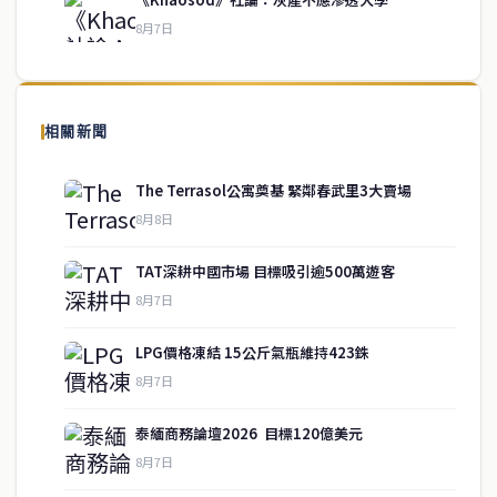
8月7日
關於我們
泰國中文新聞（TCN）是一家總部設於曼谷的中文新聞媒體，致力於
報導泰國當地政治、經濟、華人社群與社會時事，為在泰華人讀者提
相關新聞
供即時、客觀、多元的中文新聞內容。
The Terrasol公寓奠基 緊鄰春武里3大賣場
8月8日
快速連結
TAT深耕中國市場 目標吸引逾500萬遊客
即時
工商
8月7日
政治
美食
財經
房地產
LPG價格凍結 15公斤氣瓶維持423銖
綜合
8月7日
泰緬商務論壇2026 目標120億美元
聯絡資訊
8月7日