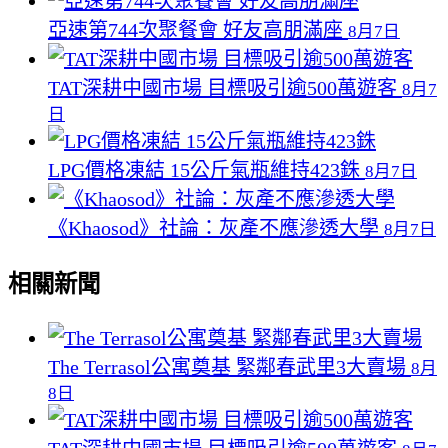
亞速第744次聚餐會 好友高朋滿座
8月7日
TAT深耕中國市場 目標吸引逾500萬遊客
8月7
日
LPG價格凍結 15公斤氣瓶維持423銖
8月7日
《Khaosod》社論：灰產不應滲透大學
8月7日
相關新聞
The Terrasol公寓奠基 緊鄰春武里3大賣場
8月
8日