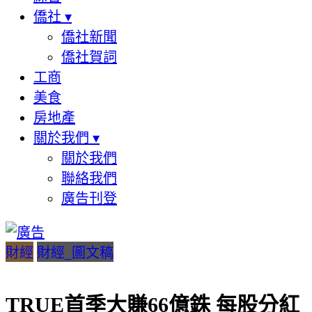
僑社
▾
僑社新聞
僑社賀詞
工商
美食
房地產
關於我們
▾
關於我們
聯絡我們
廣告刊登
財經
財經_圖文稿
TRUE首季大賺66億銖 每股分紅