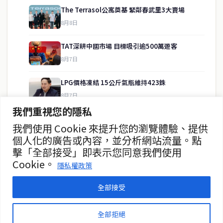
The Terrasol公寓奠基 緊鄰春武里3大賣場
8月8日
快速連結
TAT深耕中國市場 目標吸引逾500萬遊客
即時
工商
8月7日
政治
美食
財經
房地產
LPG價格凍結 15公斤氣瓶維持423銖
綜合
8月7日
我們重視您的隱私
證交所：外資有望持續流入泰股
我們使用 Cookie 來提升您的瀏覽體驗、提供
聯絡資訊
8月7日
個人化的廣告或內容，並分析網站流量。點
擊「全部接受」即表示您同意我們使用
歡迎來信洽詢合作事宜
泰股8月6日收漲0.30% 報1614點
Cookie。
或提供新聞線索
隱私權政策
8月7日
service@thaichinesenews.com
全部接受
© 2026 泰國中文新聞 TCN — All Rights Reserved
全部拒絕