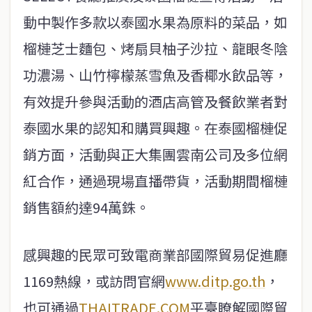
動中製作多款以泰國水果為原料的菜品，如
榴槤芝士麵包、烤扇貝柚子沙拉、龍眼冬陰
功濃湯、山竹檸檬蒸雪魚及香椰水飲品等，
有效提升參與活動的酒店高管及餐飲業者對
泰國水果的認知和購買興趣。在泰國榴槤促
銷方面，活動與正大集團雲南公司及多位網
紅合作，通過現場直播帶貨，活動期間榴槤
銷售額約達94萬銖。
感興趣的民眾可致電商業部國際貿易促進廳
1169熱線，或訪問官網
www.ditp.go.th
，
也可通過
THAITRADE.COM
平臺瞭解國際貿