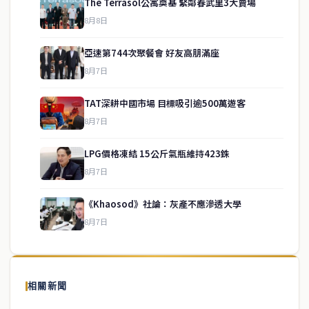
The Terrasol公寓奠基 緊鄰春武里3大賣場
8月8日
亞速第744次聚餐會 好友高朋滿座
8月7日
TAT深耕中國市場 目標吸引逾500萬遊客
8月7日
LPG價格凍結 15公斤氣瓶維持423銖
service@thaichinesenews.com
↑ 回到頂端
8月7日
《Khaosod》社論：灰產不應滲透大學
8月7日
關於我們
泰國中文新聞（TCN）是一家總部設於曼谷的中文新聞媒體，致力於
報導泰國當地政治、經濟、華人社群與社會時事，為在泰華人讀者提
相關新聞
供即時、客觀、多元的中文新聞內容。