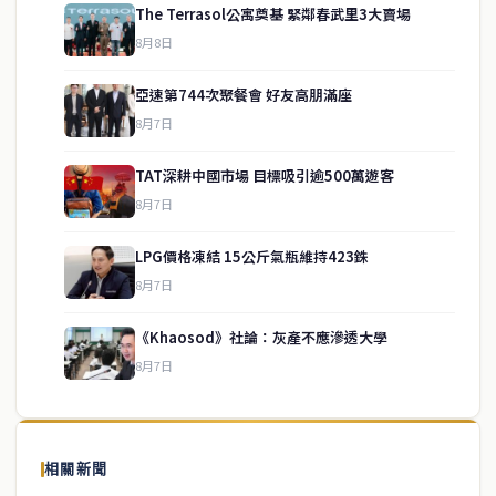
The Terrasol公寓奠基 緊鄰春武里3大賣場
8月8日
亞速第744次聚餐會 好友高朋滿座
8月7日
TAT深耕中國市場 目標吸引逾500萬遊客
8月7日
LPG價格凍結 15公斤氣瓶維持423銖
service@thaichinesenews.com
↑ 回到頂端
8月7日
《Khaosod》社論：灰產不應滲透大學
8月7日
關於我們
泰國中文新聞（TCN）是一家總部設於曼谷的中文新聞媒體，致力於
報導泰國當地政治、經濟、華人社群與社會時事，為在泰華人讀者提
相關新聞
供即時、客觀、多元的中文新聞內容。