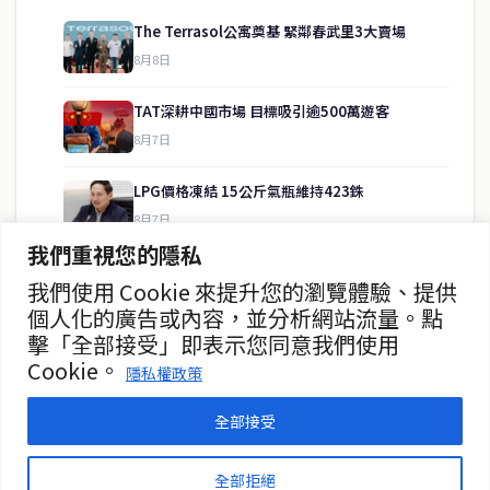
The Terrasol公寓奠基 緊鄰春武里3大賣場
8月8日
快速連結
TAT深耕中國市場 目標吸引逾500萬遊客
即時
工商
8月7日
政治
美食
財經
房地產
LPG價格凍結 15公斤氣瓶維持423銖
綜合
8月7日
我們重視您的隱私
泰緬商務論壇2026 目標120億美元
我們使用 Cookie 來提升您的瀏覽體驗、提供
聯絡資訊
8月7日
個人化的廣告或內容，並分析網站流量。點
擊「全部接受」即表示您同意我們使用
歡迎來信洽詢合作事宜
政府儲蓄債券超額認購8.2倍
Cookie。
或提供新聞線索
隱私權政策
8月7日
service@thaichinesenews.com
全部接受
© 2026 泰國中文新聞 TCN — All Rights Reserved
全部拒絕