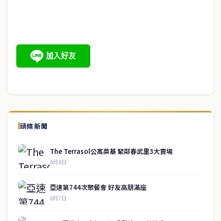
頭條新聞
The Terrasol公寓奠基 緊鄰春武里3大賣場
8月8日
亞速第744次聚餐會 好友高朋滿座
8月7日