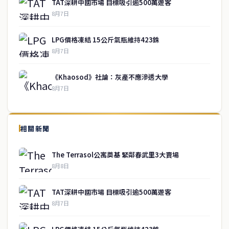
TAT深耕中國市場 目標吸引逾500萬遊客
8月7日
LPG價格凍結 15公斤氣瓶維持423銖
8月7日
《Khaosod》社論：灰產不應滲透大學
8月7日
↑ 回到頂端
service@thaichinesenews.com
相關新聞
關於我們
The Terrasol公寓奠基 緊鄰春武里3大賣場
泰國中文新聞（TCN）是一家總部設於曼谷的中文新聞媒體，致力於
8月8日
報導泰國當地政治、經濟、華人社群與社會時事，為在泰華人讀者提
供即時、客觀、多元的中文新聞內容。
TAT深耕中國市場 目標吸引逾500萬遊客
8月7日
快速連結