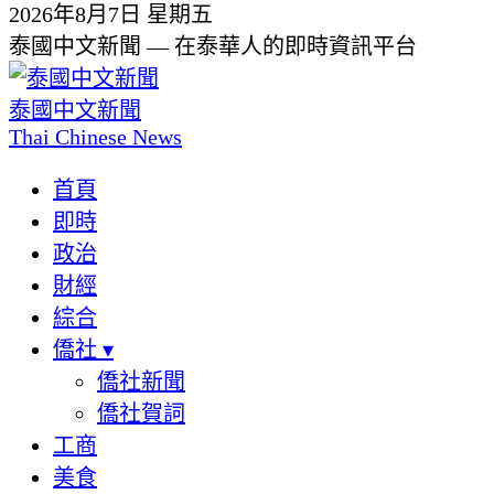
2026年8月7日 星期五
泰國中文新聞 — 在泰華人的即時資訊平台
泰國中文新聞
Thai Chinese News
首頁
即時
政治
財經
綜合
僑社
▾
僑社新聞
僑社賀詞
工商
美食