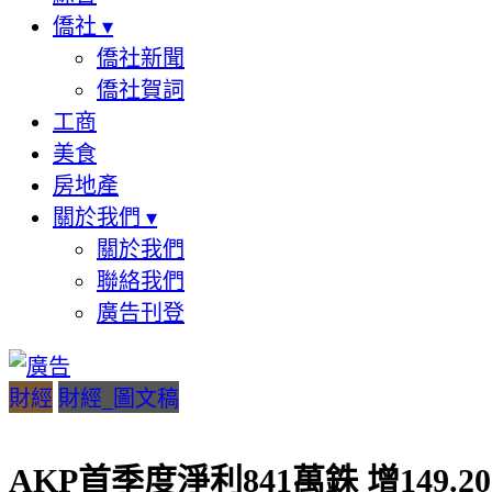
僑社
▾
僑社新聞
僑社賀詞
工商
美食
房地產
關於我們
▾
關於我們
聯絡我們
廣告刊登
財經
財經_圖文稿
AKP首季度淨利841萬銖 增149.2