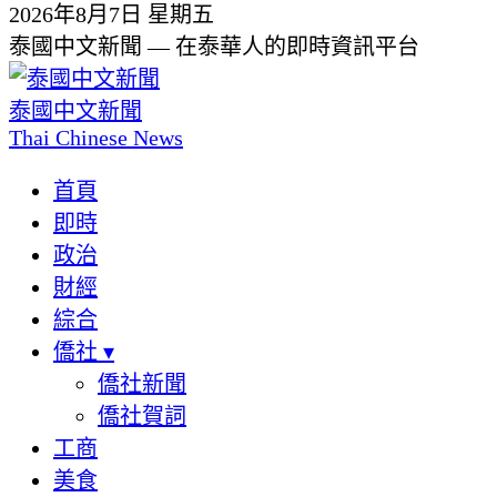
2026年8月7日 星期五
泰國中文新聞 — 在泰華人的即時資訊平台
泰國中文新聞
Thai Chinese News
首頁
即時
政治
財經
綜合
僑社
▾
僑社新聞
僑社賀詞
工商
美食