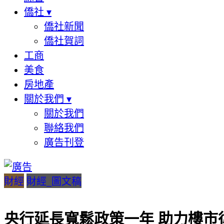
僑社
▾
僑社新聞
僑社賀詞
工商
美食
房地產
關於我們
▾
關於我們
聯絡我們
廣告刊登
財經
財經_圖文稿
央行延長寬鬆政策一年 助力樓市