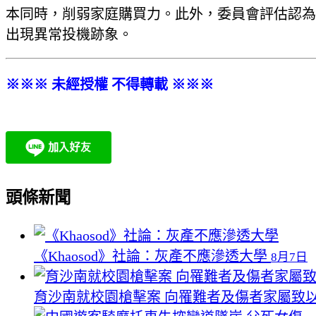
本同時，削弱家庭購買力。此外，委員會評估認為
出現異常投機跡象。
※※※ 未經授權 不得轉載 ※※※
頭條新聞
《Khaosod》社論：灰產不應滲透大學
8月7日
育沙南就校園槍擊案 向罹難者及傷者家屬致