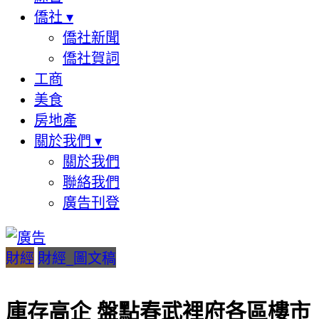
僑社
▾
僑社新聞
僑社賀詞
工商
美食
房地產
關於我們
▾
關於我們
聯絡我們
廣告刊登
財經
財經_圖文稿
庫存高企 盤點春武裡府各區樓市