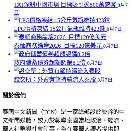
TAT深耕中國市場 目標吸引逾500萬遊客
8月7
日
LPG價格凍結 15公斤氣瓶維持423銖
8月7日
泰緬商務論壇2026 目標120億美元
8月7日
政府儲蓄債券超額認購8.2倍
8月7日
證交所：外資有望持續流入泰股
8月7日
關於我們
泰國中文新聞（TCN）是一家總部設於曼谷的中
文新聞媒體，致力於報導泰國當地政治、經濟、
華人社群與社會時事，為在泰華人讀者提供即