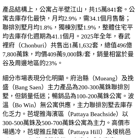
產品結構上，公寓占半壁江山，共15萬841套。公
寓去庫存化最快，月均2.9%，需34.1個月售罄；
聯排別墅月均1.8%，獨棟別墅1.9%，整體住宅平
均去庫存化週期為41.1個月。2025年全年，春武
裡府（Chonburi）共售出1萬1,632套，總值496億
7,800萬銖，均價409萬9,000銖/套，銷量相當於曼
谷及周邊地區的23%。
細分市場表現分化明顯。府治縣（Mueang）及挽
盛（Bang Saen）主力產品為200-300萬銖聯排別
墅，但銷量低迷；暢銷品為100-200萬銖公寓。波
溫（Bo Win）無公寓供應，主力聯排別墅去庫存
化乏力。芭堤雅海濱區（Pattaya Beachside）以
300-500萬銖及500-700萬銖公寓為主力。高價市
場遇冷，芭堤雅丘陵區（Pattaya Hill）及梭桃邑