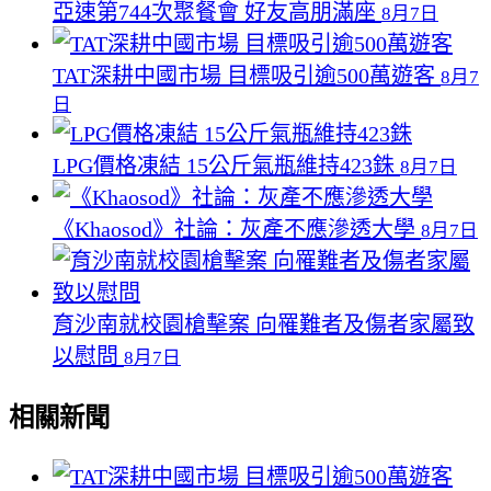
亞速第744次聚餐會 好友高朋滿座
8月7日
TAT深耕中國市場 目標吸引逾500萬遊客
8月7
日
LPG價格凍結 15公斤氣瓶維持423銖
8月7日
《Khaosod》社論：灰產不應滲透大學
8月7日
育沙南就校園槍擊案 向罹難者及傷者家屬致
以慰問
8月7日
相關新聞