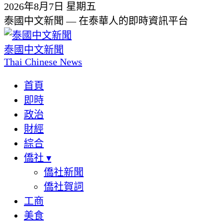
2026年8月7日 星期五
泰國中文新聞 — 在泰華人的即時資訊平台
泰國中文新聞
Thai Chinese News
首頁
即時
政治
財經
綜合
僑社
▾
僑社新聞
僑社賀詞
工商
美食