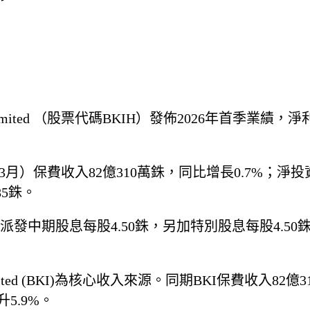
pany Limited （股票代碼BKIH）發佈2026年首季業
）保費收入82億310萬銖，同比增長0.7%；淨投資
85銖。
中期股息每股4.50銖，另加特別股息每股4.50銖
pany Limited (BKI)為核心收入來源。同期BKI保費收
5.9%。