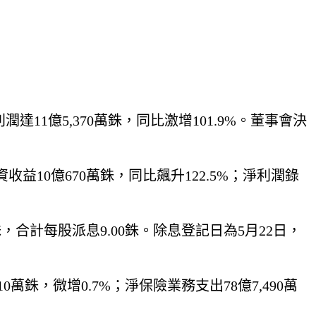
績，淨利潤達11億5,370萬銖，同比激增101.9%。董事會決
收益10億670萬銖，同比飆升122.5%；淨利潤錄
，合計每股派息9.00銖。除息登記日為5月22日，
入82億310萬銖，微增0.7%；淨保險業務支出78億7,490萬