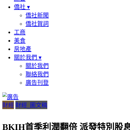
僑社
▾
僑社新聞
僑社賀詞
工商
美食
房地產
關於我們
▾
關於我們
聯絡我們
廣告刊登
財經
財經_圖文稿
BKIH首季利潤翻倍 派發特別股