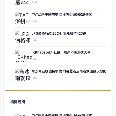
8月7日
TAT深耕中國市場 目標吸引逾500萬遊客
8月7日
LPG價格凍結 15公斤氣瓶維持423銖
8月7日
《Khaosod》社論：灰產不應滲透大學
service@thaichinesenews.com
↑ 回到頂端
8月7日
育沙南就校園槍擊案 向罹難者及傷者家屬致以慰問
8月7日
關於我們
泰國中文新聞（TCN）是一家總部設於曼谷的中文新聞媒體，致力於
報導泰國當地政治、經濟、華人社群與社會時事，為在泰華人讀者提
相關新聞
供即時、客觀、多元的中文新聞內容。
TAT深耕中國市場 目標吸引逾500萬遊客