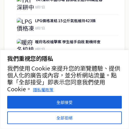
8月7日
快速連結
LPG價格凍結 15公斤氣瓶維持423銖
即時
工商
8月7日
政治
美食
財經
房地產
暖府名校槍擊案 學生槍手自戕 動機待查
綜合
8月7日
我們重視您的隱私
暖武里名校發生槍擊案 2死15傷
我們使用 Cookie 來提升您的瀏覽體驗、提供
聯絡資訊
8月7日
個人化的廣告或內容，並分析網站流量。點
擊「全部接受」即表示您同意我們使用
歡迎來信洽詢合作事宜
泰緬商務論壇2026 目標120億美元
Cookie。
或提供新聞線索
隱私權政策
8月7日
service@thaichinesenews.com
全部接受
© 2026 泰國中文新聞 TCN — All Rights Reserved
全部拒絕
THAI CHINESE NEWS