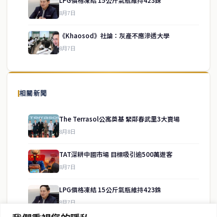
LPG價格凍結 15公斤氣瓶維持423銖
service@thaichinesenews.com
↑ 回到頂端
8月7日
《Khaosod》社論：灰產不應滲透大學
8月7日
關於我們
泰國中文新聞（TCN）是一家總部設於曼谷的中文新聞媒體，致力於
報導泰國當地政治、經濟、華人社群與社會時事，為在泰華人讀者提
相關新聞
供即時、客觀、多元的中文新聞內容。
The Terrasol公寓奠基 緊鄰春武里3大賣場
8月8日
快速連結
TAT深耕中國市場 目標吸引逾500萬遊客
即時
工商
8月7日
政治
美食
財經
房地產
LPG價格凍結 15公斤氣瓶維持423銖
綜合
8月7日