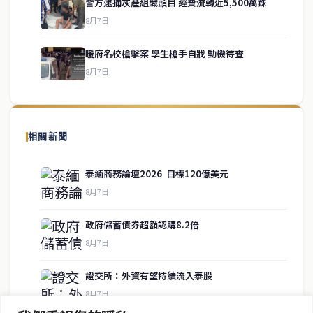
警方逮捕灰產組織頭目 經費流轉近5,500萬銖
service@thaichinesenews.com
↑ 回到頂端
8月7日
暖府名校槍擊案 學生槍手自戕 動機待查
8月7日
關於我們
泰國中文新聞（TCN）是一家總部設於曼谷的中文新聞媒體，致力於
報導泰國當地政治、經濟、華人社群與社會時事，為在泰華人讀者提
相關新聞
供即時、客觀、多元的中文新聞內容。
泰緬商務論壇2026 目標120億美元
8月7日
快速連結
政府儲蓄債券超額認購8.2倍
即時
工商
8月7日
政治
美食
財經
房地產
證交所：外資有望持續流入泰股
綜合
8月7日