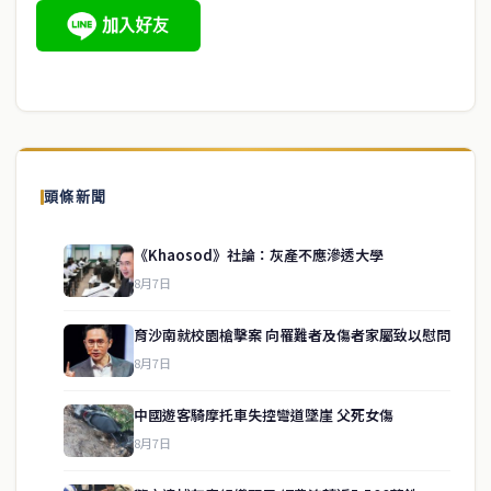
頭條新聞
《Khaosod》社論：灰產不應滲透大學
8月7日
育沙南就校園槍擊案 向罹難者及傷者家屬致以慰問
8月7日
中國遊客騎摩托車失控彎道墜崖 父死女傷
8月7日