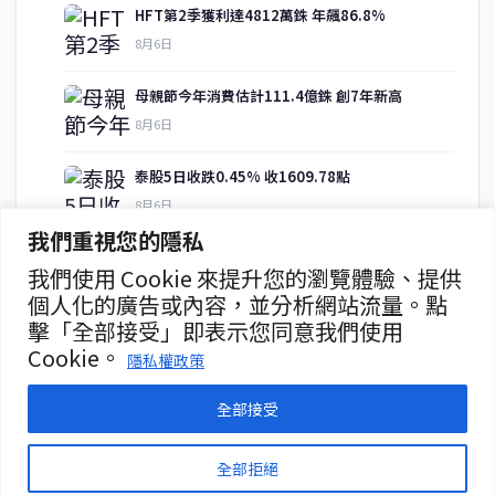
HFT第2季獲利達4812萬銖 年飆86.8%
8月6日
快速連結
母親節今年消費估計111.4億銖 創7年新高
即時
工商
8月6日
政治
美食
財經
房地產
泰股5日收跌0.45% 收1609.78點
綜合
8月6日
我們重視您的隱私
儲蓄銀行推出SME專項貸款支持流動性
我們使用 Cookie 來提升您的瀏覽體驗、提供
聯絡資訊
8月6日
個人化的廣告或內容，並分析網站流量。點
擊「全部接受」即表示您同意我們使用
歡迎來信洽詢合作事宜
PHAT首日IPO認購火爆 擬於MAI上市
Cookie。
或提供新聞線索
隱私權政策
8月6日
service@thaichinesenews.com
全部接受
© 2026 泰國中文新聞 TCN — All Rights Reserved
全部拒絕
THAI CHINESE NEWS