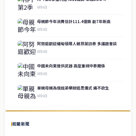
8月6日
母親節今年消費估計111.4億銖 創7年新高
8月6日
阿努庭歡迎緬甸領導人敏昂萊訪泰 多議題會談
8月6日
中國未向柬提供武器 高度重視中泰關係
service@thaichinesenews.com
↑ 回到頂端
8月6日
單親母親為俄姐弟舉辦追思儀式 痛不欲生
8月6日
關於我們
泰國中文新聞（TCN）是一家總部設於曼谷的中文新聞媒體，致力於
報導泰國當地政治、經濟、華人社群與社會時事，為在泰華人讀者提
相關新聞
供即時、客觀、多元的中文新聞內容。