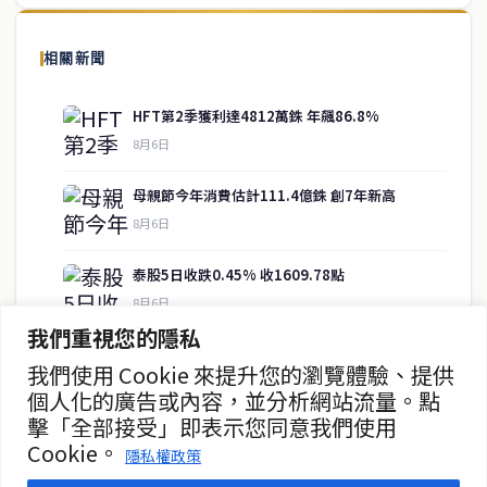
泰國中文新聞（TCN）是一家總部設於曼谷的中文新聞媒體，致力於
報導泰國當地政治、經濟、華人社群與社會時事，為在泰華人讀者提
相關新聞
供即時、客觀、多元的中文新聞內容。
HFT第2季獲利達4812萬銖 年飆86.8%
8月6日
快速連結
母親節今年消費估計111.4億銖 創7年新高
即時
工商
8月6日
政治
美食
財經
房地產
泰股5日收跌0.45% 收1609.78點
綜合
8月6日
我們重視您的隱私
儲蓄銀行推出SME專項貸款支持流動性
我們使用 Cookie 來提升您的瀏覽體驗、提供
聯絡資訊
8月6日
個人化的廣告或內容，並分析網站流量。點
擊「全部接受」即表示您同意我們使用
歡迎來信洽詢合作事宜
PHAT首日IPO認購火爆 擬於MAI上市
Cookie。
或提供新聞線索
隱私權政策
8月6日