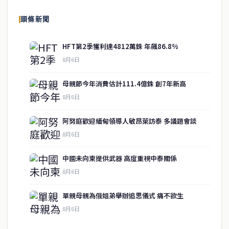
頭條新聞
HFT第2季獲利達4812萬銖 年飆86.8%
8月6日
母親節今年消費估計111.4億銖 創7年新高
8月6日
阿努庭歡迎緬甸領導人敏昂萊訪泰 多議題會談
8月6日
中國未向柬提供武器 高度重視中泰關係
service@thaichinesenews.com
↑ 回到頂端
8月6日
單親母親為俄姐弟舉辦追思儀式 痛不欲生
8月6日
關於我們