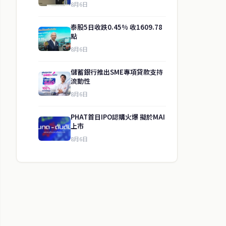
8月6日
泰股5日收跌0.45% 收1609.78
點
8月6日
儲蓄銀行推出SME專項貸款支持
流動性
8月6日
PHAT首日IPO認購火爆 擬於MAI
上市
8月6日