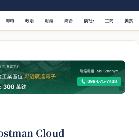
即時
政治
財經
綜合
僑社
工商
美食
▾
tman Cloud