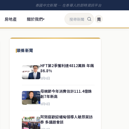
泰國中文新聞 — 在泰華人的即時資訊平台
房地產
關於我們
简
▾
頭條新聞
HFT第2季獲利達4812萬銖 年飆
86.8%
8月6日
母親節今年消費估計111.4億銖
創7年新高
8月6日
阿努庭歡迎緬甸領導人敏昂萊訪
泰 多議題會談