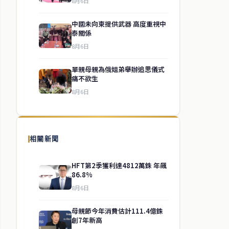
8月6日
中國未向柬提供武器 高度重視中
泰關係
8月6日
單親母親為俄姐弟舉辦追思儀式
痛不欲生
8月6日
相關新聞
HFT第2季獲利達4812萬銖 年飆
86.8%
8月6日
母親節今年消費估計111.4億銖
創7年新高