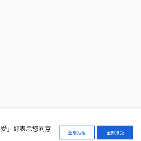
↑ 回到頂端
聯絡資訊
歡迎來信洽詢合作事宜
或提供新聞線索
service@thaichinesenews.com
接受」即表示您同意
全部拒絕
全部接受
THAI CHINESE NEWS