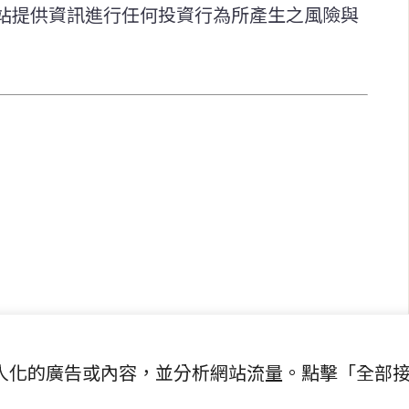
站提供資訊進行任何投資行為所產生之風險與
快速連結
致力於報導
即時
工商
提供即
政治
美食
財經
房地產
綜合
提供個人化的廣告或內容，並分析網站流量。點擊「全部