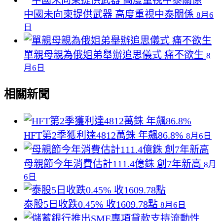
中國未向柬提供武器 高度重視中泰關係
8月6
日
單親母親為俄姐弟舉辦追思儀式 痛不欲生
8
月6日
相關新聞
HFT第2季獲利達4812萬銖 年飆86.8%
8月6日
母親節今年消費估計111.4億銖 創7年新高
8月
6日
泰股5日收跌0.45% 收1609.78點
8月6日