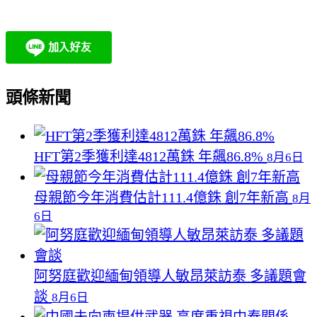
頭條新聞
HFT第2季獲利達4812萬銖 年飆86.8%
8月6日
母親節今年消費估計111.4億銖 創7年新高
8月
6日
阿努庭歡迎緬甸領導人敏昂萊訪泰 多議題會
談
8月6日