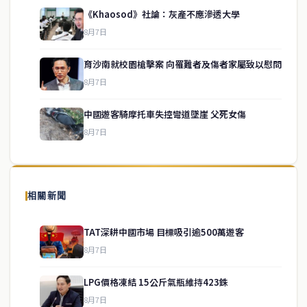
《Khaosod》社論：灰產不應滲透大學
8月7日
育沙南就校園槍擊案 向罹難者及傷者家屬致以慰問
service@thaichinesenews.com
↑ 回到頂端
8月7日
中國遊客騎摩托車失控彎道墜崖 父死女傷
8月7日
關於我們
泰國中文新聞（TCN）是一家總部設於曼谷的中文新聞媒體，致力於
報導泰國當地政治、經濟、華人社群與社會時事，為在泰華人讀者提
相關新聞
供即時、客觀、多元的中文新聞內容。
TAT深耕中國市場 目標吸引逾500萬遊客
8月7日
快速連結
LPG價格凍結 15公斤氣瓶維持423銖
即時
工商
8月7日