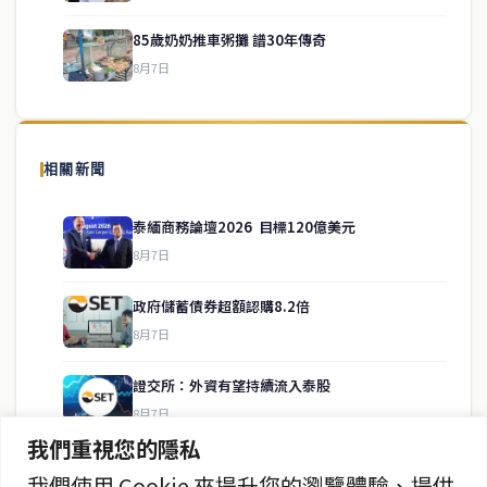
85歲奶奶推車粥攤 譜30年傳奇
8月7日
關於我們
泰國中文新聞（TCN）是一家總部設於曼谷的中文新聞媒體，致力於
報導泰國當地政治、經濟、華人社群與社會時事，為在泰華人讀者提
相關新聞
供即時、客觀、多元的中文新聞內容。
泰緬商務論壇2026 目標120億美元
8月7日
快速連結
政府儲蓄債券超額認購8.2倍
即時
工商
8月7日
政治
美食
財經
房地產
證交所：外資有望持續流入泰股
綜合
8月7日
我們重視您的隱私
泰股8月6日收漲0.30% 報1614點
我們使用 Cookie 來提升您的瀏覽體驗、提供