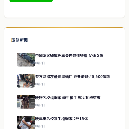
頭條新聞
中國遊客騎摩托車失控彎道墜崖 父死女傷
8月7日
警方逮捕灰產組織頭目 經費流轉近5,500萬銖
8月7日
暖府名校槍擊案 學生槍手自戕 動機待查
8月7日
暖武里名校發生槍擊案 2死15傷
service@thaichinesenews.com
↑ 回到頂端
8月7日