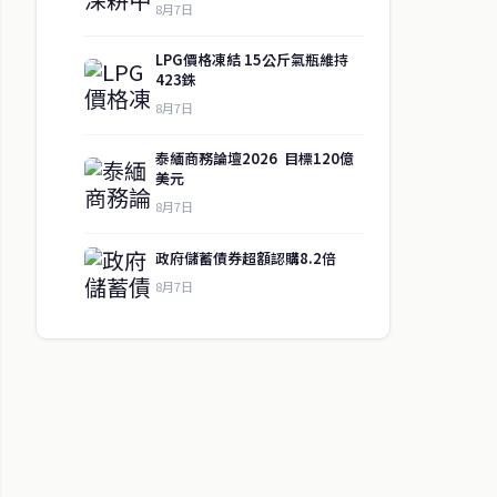
8月7日
LPG價格凍結 15公斤氣瓶維持
423銖
8月7日
泰緬商務論壇2026 目標120億
美元
8月7日
政府儲蓄債券超額認購8.2倍
8月7日