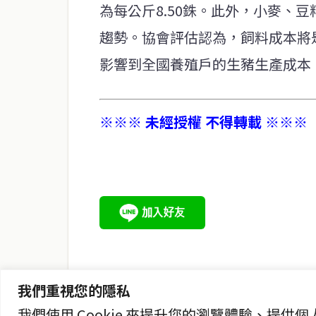
為每公斤8.50銖。此外，小麥、
趨勢。協會評估認為，飼料成本將
影響到全國養殖戶的生豬生產成本
※※※ 未經授權 不得轉載 ※※※
service@thaichinesenews.com
關於我們
泰國中文新聞（TCN）是一家總部設於曼谷的中文新聞媒體，
泰國當地政治、經濟、華人社群與社會時事，為在泰華人讀者
時、客觀、多元的中文新聞內容。
我們重視您的隱私
我們使用 Cookie 來提升您的瀏覽體驗、