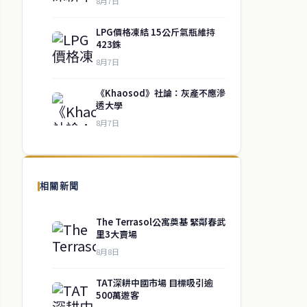
8月7日
LPG價格凍結 15公斤氣瓶維持
423銖
8月7日
《Khaosod》社論：灰產不應滲
透大學
8月7日
相關新聞
The Terrasol公寓奠基 緊鄰春武
里3大賣場
8月8日
TAT深耕中國市場 目標吸引逾
500萬遊客