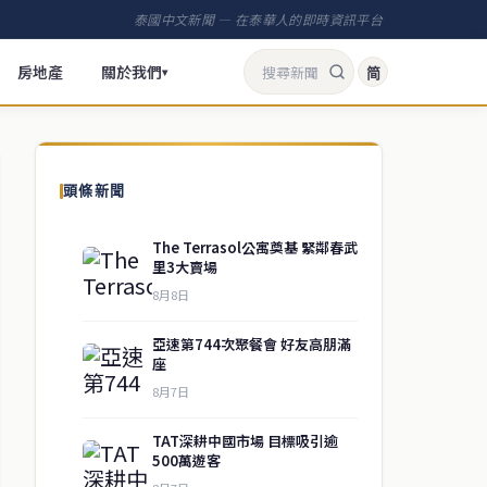
泰國中文新聞 — 在泰華人的即時資訊平台
房地產
關於我們
简
▾
頭條新聞
The Terrasol公寓奠基 緊鄰春武
里3大賣場
8月8日
亞速第744次聚餐會 好友高朋滿
座
8月7日
TAT深耕中國市場 目標吸引逾
500萬遊客