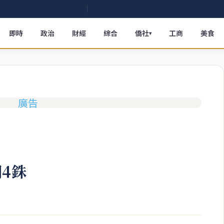
即時
政治
財經
綜合
僑社
工商
美食
▾
4銖