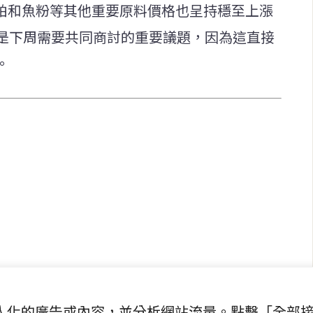
豆粕和魚粉等其他重要原料價格也呈持穩至上漲
是下周需要共同商討的重要議題，因為這直接
。
快速連結
致力於報導
即時
工商
提供即
政治
美食
財經
房地產
綜合
提供個人化的廣告或內容，並分析網站流量。點擊「全部