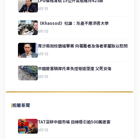
LPG價格凍結 15公斤氣瓶維持423銖
8月7日
《Khaosod》社論：灰產不應滲透大學
8月7日
育沙南就校園槍擊案 向罹難者及傷者家屬致以慰問
service@thaichinesenews.com
↑ 回到頂端
8月7日
中國遊客騎摩托車失控彎道墜崖 父死女傷
8月7日
關於我們
泰國中文新聞（TCN）是一家總部設於曼谷的中文新聞媒體，致力於
報導泰國當地政治、經濟、華人社群與社會時事，為在泰華人讀者提
相關新聞
供即時、客觀、多元的中文新聞內容。
TAT深耕中國市場 目標吸引逾500萬遊客
8月7日
快速連結