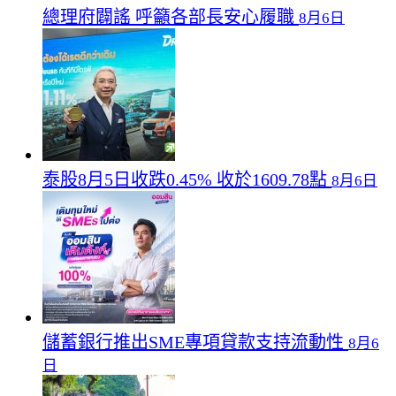
總理府闢謠 呼籲各部長安心履職
8月6日
泰股8月5日收跌0.45% 收於1609.78點
8月6日
儲蓄銀行推出SME專項貸款支持流動性
8月6
日