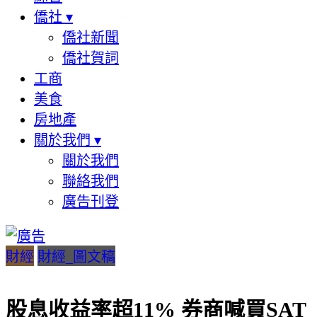
僑社
▾
僑社新聞
僑社賀詞
工商
美食
房地產
關於我們
▾
關於我們
聯絡我們
廣告刊登
財經
財經_圖文稿
股息收益率超11% 券商喊買SAT