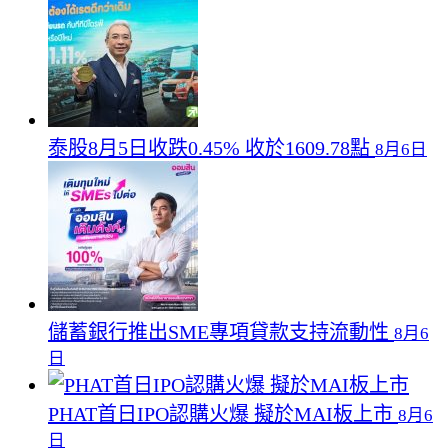
泰股8月5日收跌0.45% 收於1609.78點
8月6日
儲蓄銀行推出SME專項貸款支持流動性
8月6
日
PHAT首日IPO認購火爆 擬於MAI板上市
8月6
日