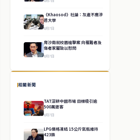
8月7日
《Khaosod》社論：灰產不應滲
透大學
8月7日
育沙南就校園槍擊案 向罹難者及
傷者家屬致以慰問
8月7日
相關新聞
TAT深耕中國市場 目標吸引逾
500萬遊客
8月7日
LPG價格凍結 15公斤氣瓶維持
423銖