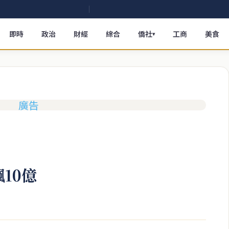
即時
政治
財經
綜合
僑社
工商
美食
▾
飆10億