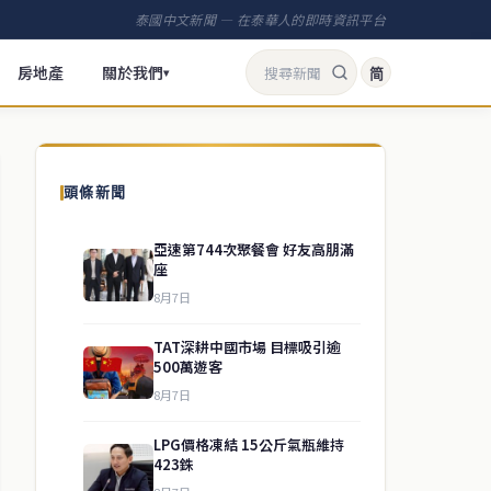
泰國中文新聞 — 在泰華人的即時資訊平台
房地產
關於我們
简
▾
頭條新聞
亞速第744次聚餐會 好友高朋滿
座
8月7日
TAT深耕中國市場 目標吸引逾
500萬遊客
8月7日
LPG價格凍結 15公斤氣瓶維持
423銖