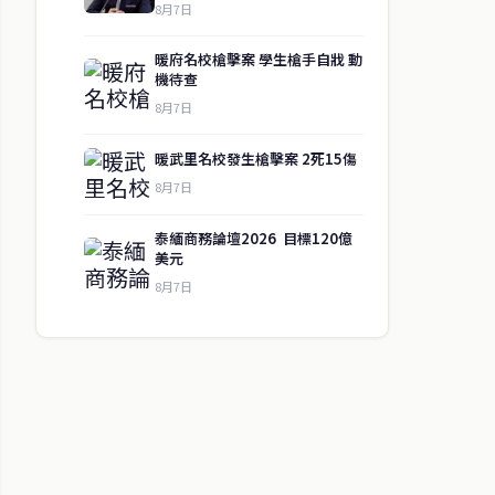
8月7日
暖府名校槍擊案 學生槍手自戕 動
機待查
8月7日
暖武里名校發生槍擊案 2死15傷
8月7日
泰緬商務論壇2026 目標120億
美元
8月7日
↑ 回到頂端